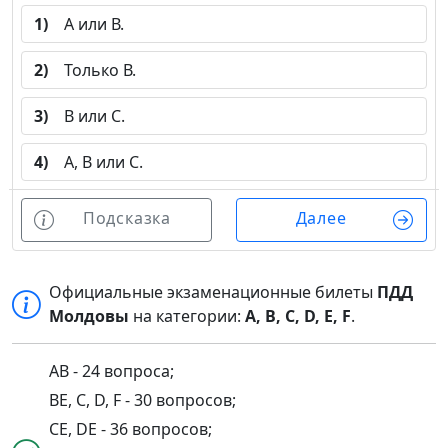
1)
А или В.
2)
Только В.
3)
В или С.
4)
А, В или С.
Подсказка
Далее
Официальные экзаменационные билеты
ПДД
Молдовы
на категории:
A, B, C, D, E, F
.
AB - 24 вопроса;
BE, C, D, F - 30 вопросов;
CE, DE - 36 вопросов;