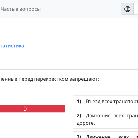
Частые вопросы
татистика
енные перед перекрёстком запрещают:
1)
Въезд всех транспортн
0
2)
Движение всех транс
дороге.
3)
Движение всех тр