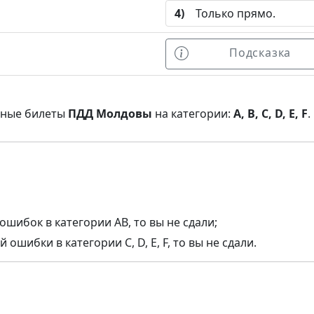
4)
Только прямо.
Подсказка
нные билеты
ПДД Молдовы
на категории:
A, B, C, D, E, F
.
ошибок в категории AB, то вы не сдали;
ошибки в категории C, D, E, F, то вы не сдали.