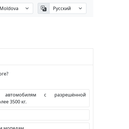
оге?
 автомобилям с разрешённой
ее 3500 кг.
и мопедам.