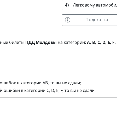
4)
Легковому автомобил
Подсказка
нные билеты
ПДД Молдовы
на категории:
A, B, C, D, E, F
.
ошибок в категории AB, то вы не сдали;
ошибки в категории C, D, E, F, то вы не сдали.