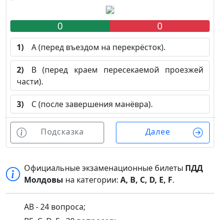
0
0
1)
А (перед въездом на перекрёсток).
2)
В (перед краем пересекаемой проезжей
части).
3)
С (после завершения манёвра).
Подсказка
Далее
Официальные экзаменационные билеты
ПДД
Молдовы
на категории:
A, B, C, D, E, F
.
AB - 24 вопроса;