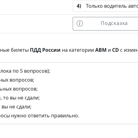
4)
Только водитель авт
Подсказка
нные билеты
ПДД России
на категории
ABM
и
CD
с изме
лока по 5 вопросов);
ьных вопросов;
льных вопросов;
 то вы не сдали;
 вы не сдали;
росы нужно ответить правильно.