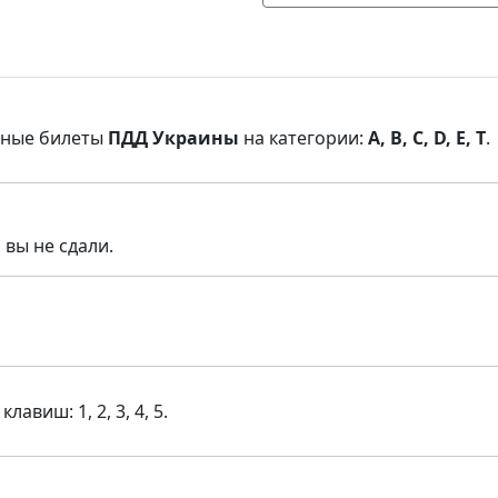
нные билеты
ПДД Украины
на категории:
A, B, C, D, E, T
.
 вы не сдали.
виш: 1, 2, 3, 4, 5.