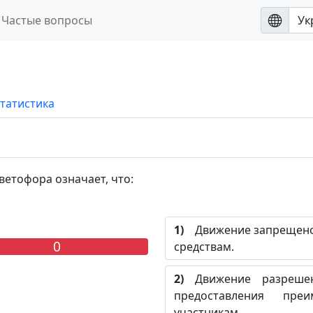
Частые вопросы
татистика
етофора означает, что:
1)
Движение запрещено 
0
средствам.
2)
Движение разрешен
предоставления пре
участникам.