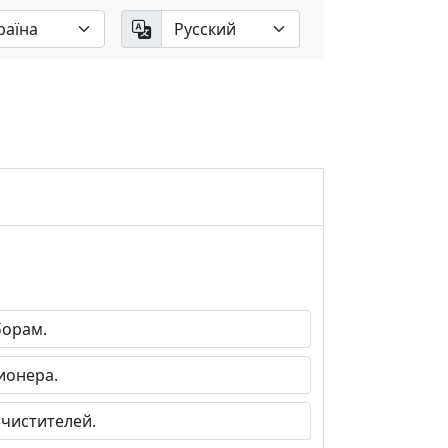
орам.
онера.
чистителей.