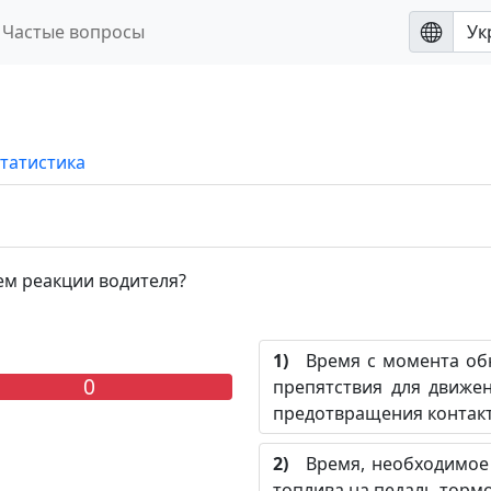
Частые вопросы
татистика
ем реакции водителя?
1)
Время с момента обн
0
препятствия для движе
предотвращения контакт
2)
Время, необходимое 
топлива на педаль тормо